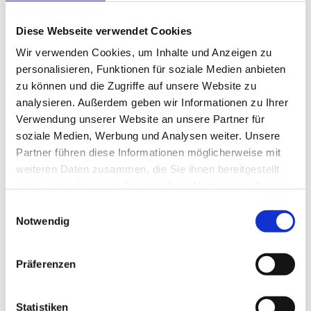
Kostendeckung einer Beisetzung. Dazu dürfen Sie von uns
ein an Ihren Vorstellungen orientiertes, detailliertes
Diese Webseite verwendet Cookies
Angebot erwarten.
Wir verwenden Cookies, um Inhalte und Anzeigen zu
personalisieren, Funktionen für soziale Medien anbieten
zu können und die Zugriffe auf unsere Website zu
analysieren. Außerdem geben wir Informationen zu Ihrer
Verwendung unserer Website an unsere Partner für
soziale Medien, Werbung und Analysen weiter. Unsere
Partner führen diese Informationen möglicherweise mit
weiteren Daten zusammen, die Sie ihnen bereitgestellt
haben oder die sie im Rahmen Ihrer Nutzung der Dienste
gesammelt haben.
Einwilligungsauswahl
Notwendig
Präferenzen
Statistiken