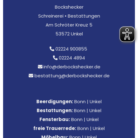
Bockshecker
Schreinerei • Bestattungen
Am Schröter Kreuz 5
53572 Unkel
02224 900855

02224 4894

info@derbockshecker.de

bestattung@derbockshecker.de

Beerdigungen:
Bonn
|
Unkel
Bestattungen:
Bonn
|
Unkel
Fensterbau:
Bonn
|
Unkel
freie Trauerrede:
Bonn
|
Unkel
Möbelbau:
Bonn
|
Unkel