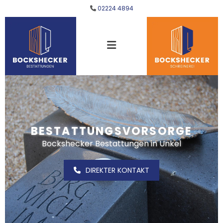
Zum Inhalt springen
02224 4894

BESTATTUNGSVORSORGE
Bockshecker Bestattungen in Unkel
DIREKTER KONTAKT