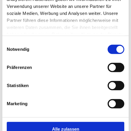
ganzen Bandbreite der Werkstoffe, mit denen wir
Verwendung unserer Website an unsere Partner für
individuelle Lösungen fertigen.
soziale Medien, Werbung und Analysen weiter. Unsere
Partner führen diese Informationen möglicherweise mit
weiteren Daten zusammen, die Sie ihnen bereitgestellt
haben oder die sie im Rahmen Ihrer Nutzung der Dienste
gesammelt haben.
Einwilligungsauswahl
Notwendig
Präferenzen
Statistiken
Wir sind Handwerker, wir
Marketing
können das.
Alle zulassen