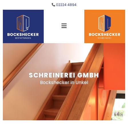
Zum Inhalt springen
02224 4894

SCHREINEREI GMBH
Bockshecker in Unkel