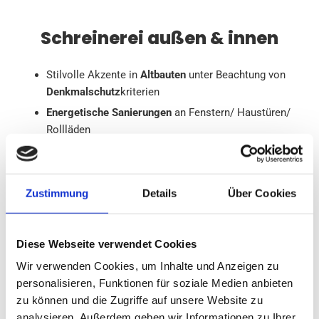
Schreinerei außen & innen
Stilvolle Akzente in
Altbauten
unter Beachtung von
Denkmalschutz
kriterien
Energetische Sanierungen
an Fenstern/ Haustüren/
Rollläden
Vollholz-Bodenbeläge, Terrassen-Beplankung,
Geländer, Außenküchen
Innentüren oder
Zustimmung
Details
Über Cookies
Raumabtrennungen:
Wir informieren Sie kompetent über die verschiedenen
Diese Webseite verwendet Cookies
Möglichkeiten hinsichtlich Material, Form und Verarbeitung
Wir verwenden Cookies, um Inhalte und Anzeigen zu
und unterbreiten Ihnen ein aussagekräftiges und faires
personalisieren, Funktionen für soziale Medien anbieten
Angebot. Als Holz, Glas, Metall und Kunststoff
zu können und die Zugriffe auf unsere Website zu
verarbeitendes Handwerk kennen wir uns aus mit der
analysieren. Außerdem geben wir Informationen zu Ihrer