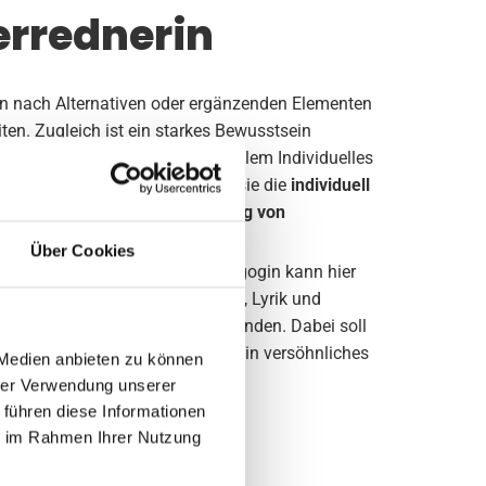
errednerin
 nach Alternativen oder ergänzenden Elementen
iten. Zugleich ist ein starkes Bewusstsein
ier etwas Besonderes und vor allem Individuelles
tterin Ute Bockshecker auf, wenn sie die
individuell
hnittene Gestaltung und Leitung von
Über Cookies
nde Kunst- und Religionspädagogin kann hier
t zur bildenden Kunst mit Texten, Lyrik und
iner Verabschiedungsfeier verbinden. Dabei soll
e Vita der Verstorbenen
helfen, ein versöhnliches
 Medien anbieten zu können
r
in Erinnerung zu behalten.
hrer Verwendung unserer
 führen diese Informationen
ie im Rahmen Ihrer Nutzung