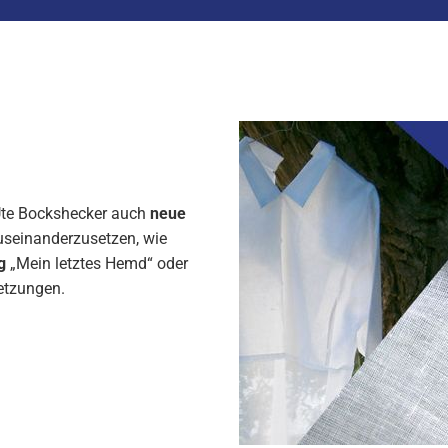
 Ute Bockshecker auch
neue
seinanderzusetzen, wie
g
„Mein letztes Hemd“ oder
etzungen.