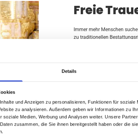
Freie Trau
Immer mehr Menschen suchen
zu traditionellen Bestattungsr
vorhanden, dass eine Trauerfe
sein sollte. Dies greift Besta
auf den Verstorbenen zugesc
Trauerfeiern
anbietet.
Details
Die aus dem Lehrberuf komme
Talent, Erfahrung und Affinitä
Cookies
musikalischen Elementen zu e
der respektvolle Blick auf di
nhalte und Anzeigen zu personalisieren, Funktionen für soziale
Bild an diese
Abschieds-Feie
Website zu analysieren. Außerdem geben wir Informationen zu I
r soziale Medien, Werbung und Analysen weiter. Unsere Partner
 Daten zusammen, die Sie ihnen bereitgestellt haben oder die s
n.