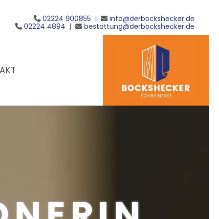
02224 900855
|
info@derbockshecker.de


02224 4894
|
bestattung@derbockshecker.de


AKT
DNERIN