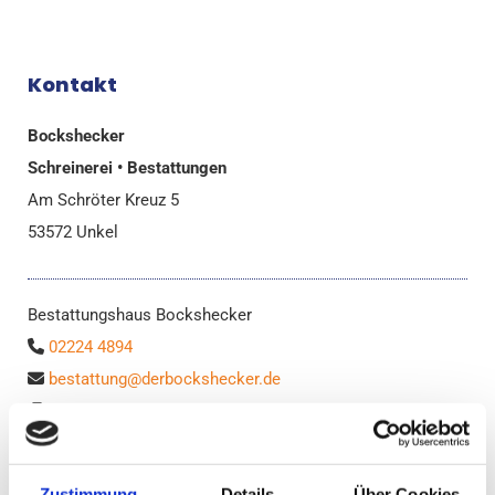
Kontakt
Bockshecker
Schreinerei • Bestattungen
Am Schröter Kreuz 5
53572 Unkel
Bestattungshaus Bockshecker
02224 4894

bestattung@derbockshecker.de

02224 76825

Schreinerei Bockshecker GmbH
02224 900855

Zustimmung
Details
Über Cookies