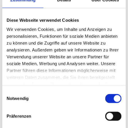
info@derbockshecker.de

Diese Webseite verwendet Cookies
Öffnungszeiten
Wir verwenden Cookies, um Inhalte und Anzeigen zu
Montag - Freitag
08:00 - 16:00
personalisieren, Funktionen für soziale Medien anbieten
sowie immer, wenn wir gebraucht werden.
zu können und die Zugriffe auf unsere Website zu
analysieren. Außerdem geben wir Informationen zu Ihrer
Verwendung unserer Website an unsere Partner für
Schreiben Sie uns
soziale Medien, Werbung und Analysen weiter. Unsere
Partner führen diese Informationen möglicherweise mit
weiteren Daten zusammen, die Sie ihnen bereitgestellt
haben oder die sie im Rahmen Ihrer Nutzung der Dienste
gesammelt haben.
Einwilligungsauswahl
Notwendig
Präferenzen